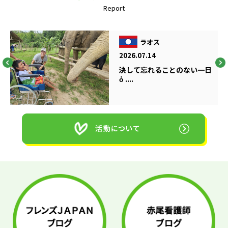
Report
ラオス
2026.07.14
決して忘れることのない一日
ὁ ....