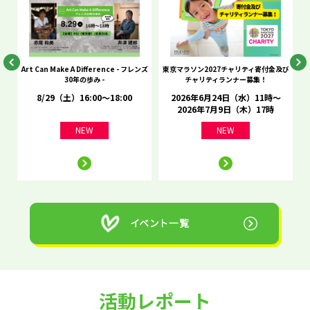
he
Art Can Make A Difference - フレンズ
東京マラソン2027チャリティ寄付金及び
C
30年の歩み -
チャリティランナー募集！
8/29（土）16:00～18:00
2026年6月24日（水）11時～
2026年7月9日（木）17時
NEW
NEW
活動レポート