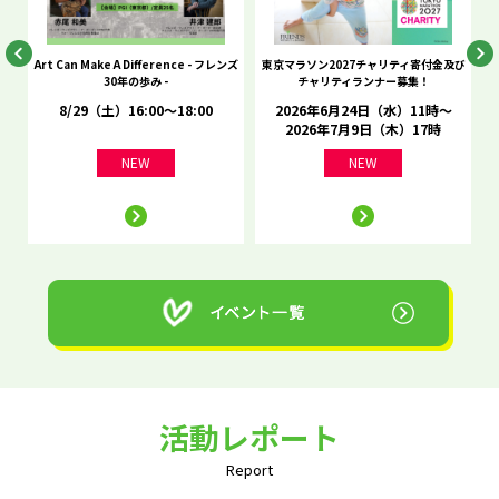
he
Art Can Make A Difference - フレンズ
東京マラソン2027チャリティ寄付金及び
C
30年の歩み -
チャリティランナー募集！
8/29（土）16:00～18:00
2026年6月24日（水）11時～
2026年7月9日（木）17時
NEW
NEW
活動レポート
Report