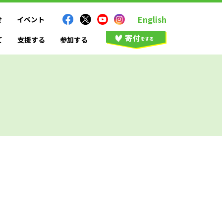
English
せ
イベント
て
支援する
参加する