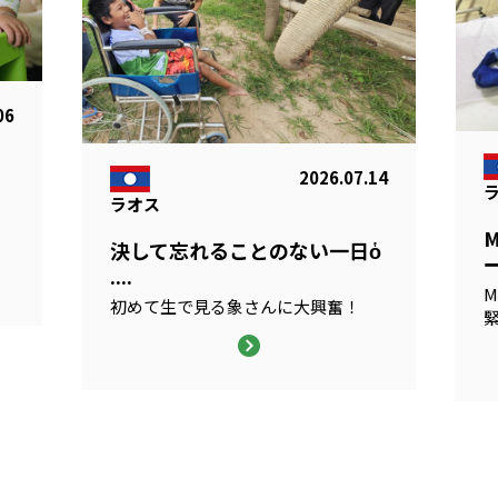
06
2026.07.14
ラオス
る
決して忘れることのない一日ὁ
ー
....
M
初めて生で見る象さんに大興奮！