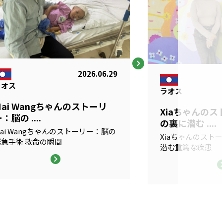
2026.06.29
ラオス
ラオス
Mai Wangちゃんのストーリ
Xiaちゃんの
：脳の ....
の裏に潜む ....
ai Wangちゃんのストーリー：脳の
Xiaちゃんのスト
緊急手術 救命の瞬間
潜む重篤な疾患