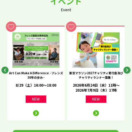
イベント
Event
he
Art Can Make A Difference - フレンズ
東京マラソン2027チャリティ寄付金及び
C
30年の歩み -
チャリティランナー募集！
8/29（土）16:00～18:00
2026年6月24日（水）11時～
2026年7月9日（木）17時
NEW
NEW