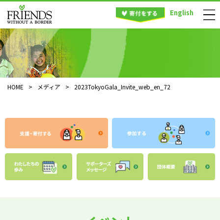
English
HOME
>
メディア
>
2023TokyoGala_Invite_web_en_72