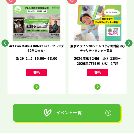
he
Art Can Make A Difference - フレンズ
東京マラソン2027チャリティ寄付金及び
C
30年の歩み -
チャリティランナー募集！
8/29（土）16:00～18:00
2026年6月24日（水）11時～
2026年7月9日（木）17時
NEW
NEW